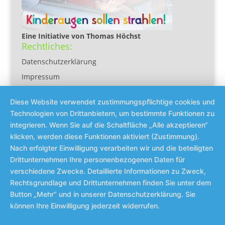
Eine Initiative von Thomas Höchst
Rechtliches:
Datenschutzerklärung
Impressum
Diese Website verwendet zustimmungspflichtige cookies und
Technologien von Drittanbietern, um bestimmte Funktionen zu
integrieren. Wenn Sie auf die Schaltfläche „Alle akzeptieren“
klicken, werden diese Funktionen aktiviert (Zustimmung).
Nach erfolgter Einwilligung verarbeiten wir und die beteiligten
Drittunternehmen Ihre personenbezogenen Daten für
verschiedene Zwecke. Detaillierte Informationen zu Zweck,
Rechtsgrundlage und Drittunternehmen finden Sie unter dem
Button „Mehr“ und in unserer Datenschutzerklärung. Sie
können Ihre Einwilligung jederzeit widerrufen.